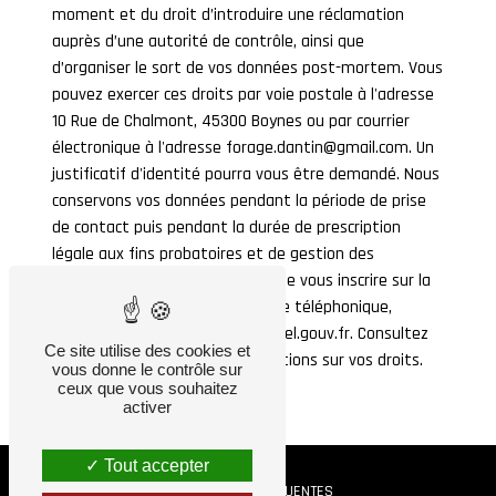
moment et du droit d’introduire une réclamation
auprès d’une autorité de contrôle, ainsi que
d’organiser le sort de vos données post-mortem. Vous
pouvez exercer ces droits par voie postale à l'adresse
10 Rue de Chalmont, 45300 Boynes ou par courrier
électronique à l'adresse forage.dantin@gmail.com. Un
justificatif d'identité pourra vous être demandé. Nous
conservons vos données pendant la période de prise
de contact puis pendant la durée de prescription
légale aux fins probatoires et de gestion des
contentieux. Vous avez le droit de vous inscrire sur la
liste d'opposition au démarchage téléphonique,
disponible à cette adresse:
Bloctel.gouv.fr
. Consultez
Ce site utilise des cookies et
le site cnil.fr pour plus d’informations sur vos droits.
vous donne le contrôle sur
ceux que vous souhaitez
activer
Tout accepter
RECHERCHES FRÉQUENTES