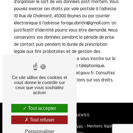
d’organiser le sort de vos données post-mortem. Vous
pouvez exercer ces droits par voie postale à l'adresse
10 Rue de Chalmont, 45300 Boynes ou par courrier
électronique à l'adresse forage.dantin@gmail.com. Un
justificatif d'identité pourra vous être demandé. Nous
conservons vos données pendant la période de prise
de contact puis pendant la durée de prescription
légale aux fins probatoires et de gestion des
contentieux. Vous avez le droit de vous inscrire sur la
liste d'opposition au démarchage téléphonique,
disponible à cette adresse:
Bloctel.gouv.fr
. Consultez
Ce site utilise des cookies et
le site cnil.fr pour plus d’informations sur vos droits.
vous donne le contrôle sur
ceux que vous souhaitez
activer
Tout accepter
RECHERCHES FRÉQUENTES
Tout refuser
©
Vistalid
- 2026 - Tous droits réservés -
Mentions légales
-
Personnaliser