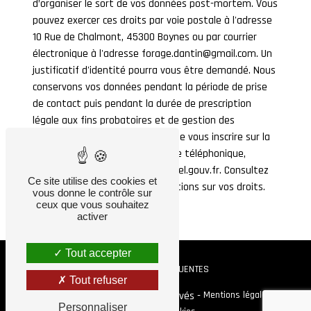
d’organiser le sort de vos données post-mortem. Vous
pouvez exercer ces droits par voie postale à l'adresse
10 Rue de Chalmont, 45300 Boynes ou par courrier
électronique à l'adresse forage.dantin@gmail.com. Un
justificatif d'identité pourra vous être demandé. Nous
conservons vos données pendant la période de prise
de contact puis pendant la durée de prescription
légale aux fins probatoires et de gestion des
contentieux. Vous avez le droit de vous inscrire sur la
liste d'opposition au démarchage téléphonique,
disponible à cette adresse:
Bloctel.gouv.fr
. Consultez
Ce site utilise des cookies et
le site cnil.fr pour plus d’informations sur vos droits.
vous donne le contrôle sur
ceux que vous souhaitez
activer
Tout accepter
RECHERCHES FRÉQUENTES
Tout refuser
©
Vistalid
- 2026 - Tous droits réservés -
Mentions légales
-
Personnaliser