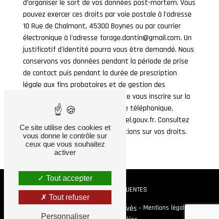
d’organiser le sort de vos données post-mortem. Vous
pouvez exercer ces droits par voie postale à l'adresse
10 Rue de Chalmont, 45300 Boynes ou par courrier
électronique à l'adresse forage.dantin@gmail.com. Un
justificatif d'identité pourra vous être demandé. Nous
conservons vos données pendant la période de prise
de contact puis pendant la durée de prescription
légale aux fins probatoires et de gestion des
contentieux. Vous avez le droit de vous inscrire sur la
liste d'opposition au démarchage téléphonique,
disponible à cette adresse:
Bloctel.gouv.fr
. Consultez
Ce site utilise des cookies et
le site cnil.fr pour plus d’informations sur vos droits.
vous donne le contrôle sur
ceux que vous souhaitez
activer
Tout accepter
RECHERCHES FRÉQUENTES
Tout refuser
©
Vistalid
- 2026 - Tous droits réservés -
Mentions légales
-
Personnaliser